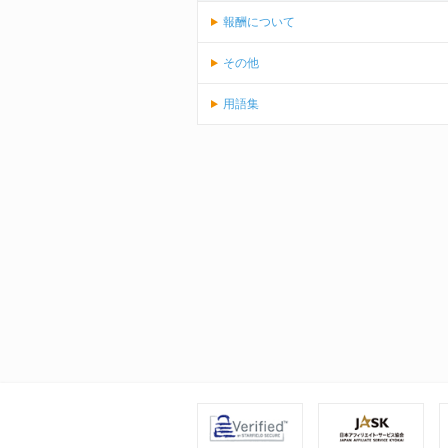
報酬について
その他
用語集