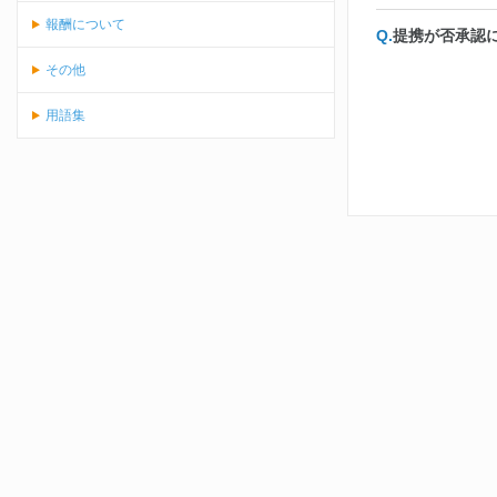
報酬について
提携が否承認
その他
用語集