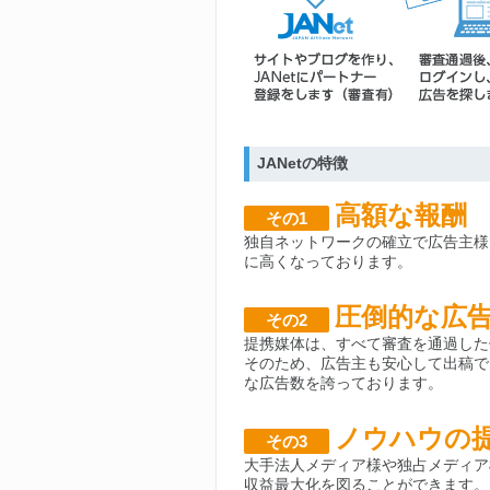
JANetの特徴
高額な報酬
その1
独自ネットワークの確立で広告主様
に高くなっております。
圧倒的な広
その2
提携媒体は、すべて審査を通過した
そのため、広告主も安心して出稿で
な広告数を誇っております。
ノウハウの
その3
大手法人メディア様や独占メディア
収益最大化を図ることができます。