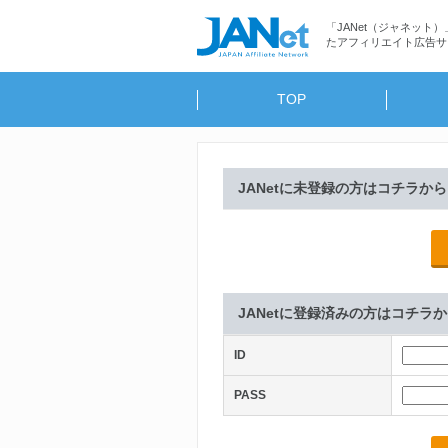
「JANet（ジャネット）
たアフィリエイト広告サ
TOP
JANetに未登録の方はコチラから
JANetに登録済みの方はコチラ
ID
PASS